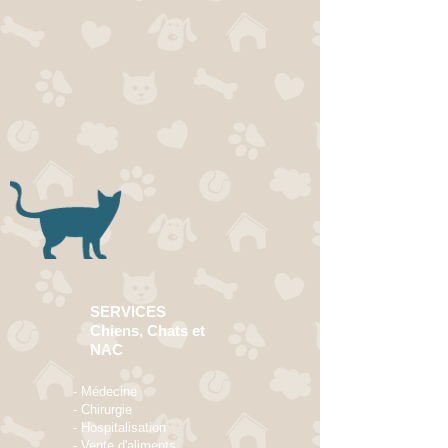
SERVICES
Chiens, Chats et
NAC
- Médecine
- Chirurgie
- Hospitalisation
- Vente d'aliments